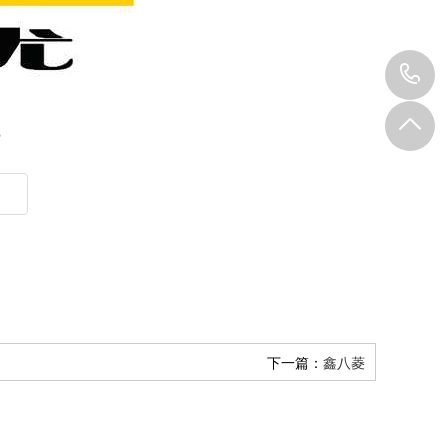
0
8
？
下一篇：
鑫八菱